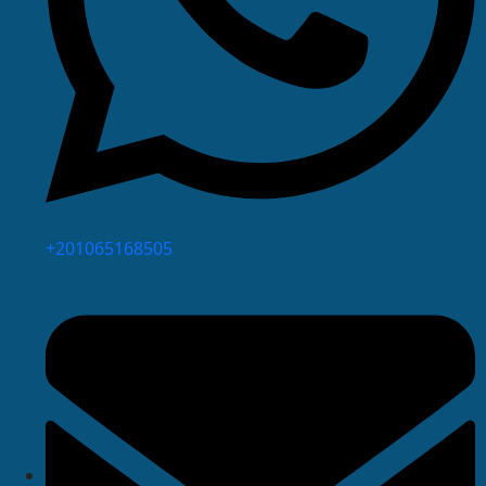
⁦+201065168505