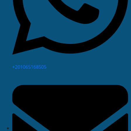
⁦+201065168505