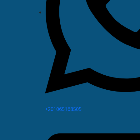
⁦+201065168505