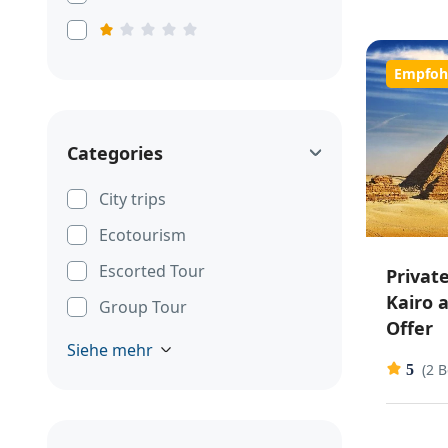
Empfoh
Categories
City trips
Ecotourism
Escorted Tour
Privat
Kairo 
Group Tour
Offer
Siehe mehr
(2 
5