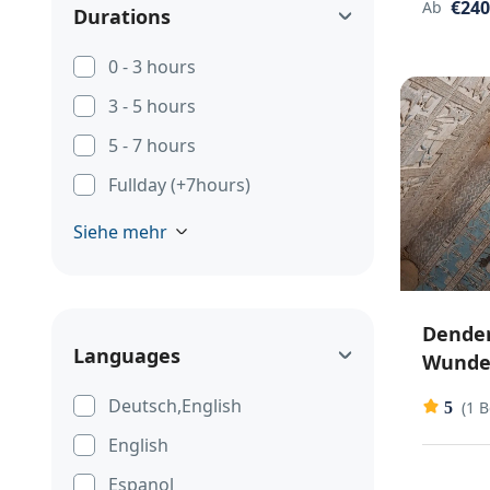
€240
Ab
Durations
0 - 3 hours
3 - 5 hours
5 - 7 hours
Fullday (+7hours)
Siehe mehr
Dender
Languages
Wunder
Deutsch,English
(1 
5
English
Espanol