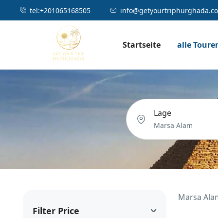
tel:⁦⁦+201065168505
info@getyourtriphurghada.c
Startseite
alle Toure
Lage
Marsa Ala
Filter Price