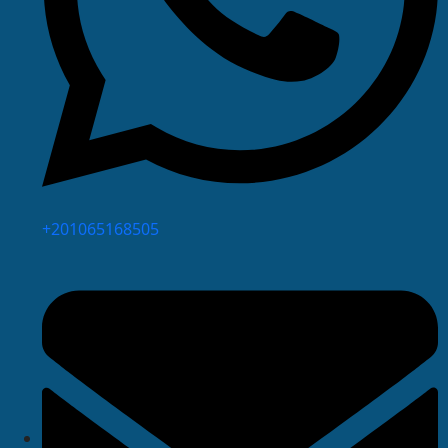
⁦+201065168505