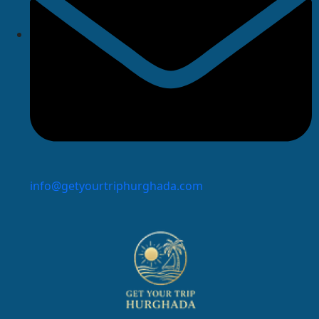
info@getyourtriphurghada.com