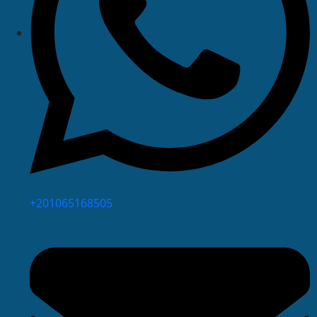
⁦+201065168505