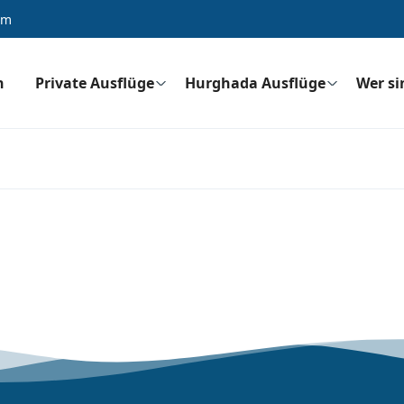
om
n
Private Ausflüge
Hurghada Ausflüge
Wer si