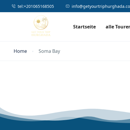
tel:⁦⁦+201065168505
info@getyourtriphurghada.c
Startseite
alle Toure
Home
Soma Bay