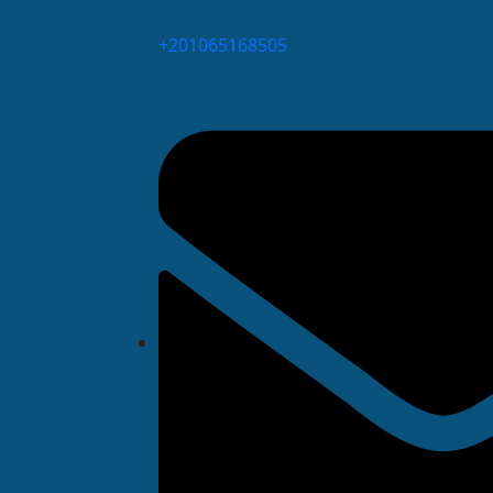
⁦+201065168505