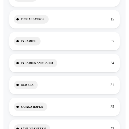
15
PICK ALBATROS
35
PYRAMIDE
34
PYRAMIDS AND CAIRO
31
RED SEA
35
SAFAGA HAFEN
52
SAHL HASHEESH