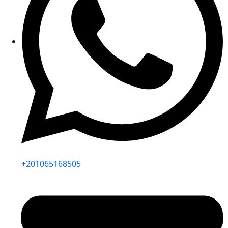
⁦+201065168505