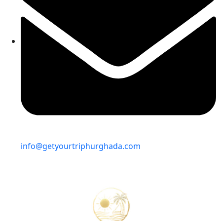
info@getyourtriphurghada.com