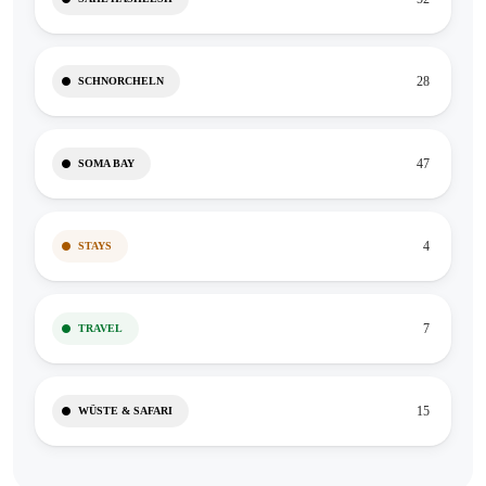
28
SCHNORCHELN
47
SOMA BAY
4
STAYS
7
TRAVEL
15
WÜSTE & SAFARI