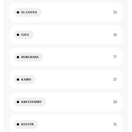
53
EL GOUNA
34
GIZA
77
HURGHADA
37
KAIRO
24
KREUZFAHRT
31
KULTUR