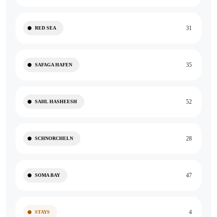
31
RED SEA
35
SAFAGA HAFEN
52
SAHL HASHEESH
28
SCHNORCHELN
47
SOMA BAY
4
STAYS