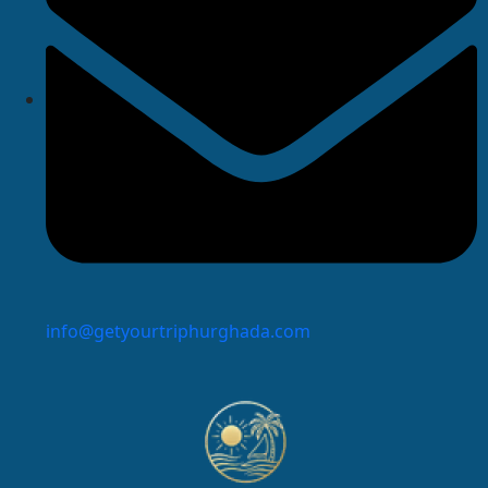
info@getyourtriphurghada.com