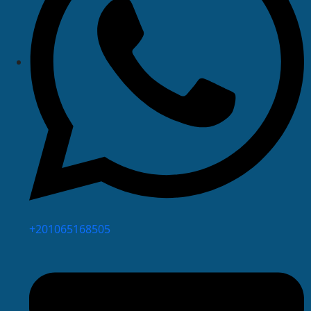
⁦+201065168505