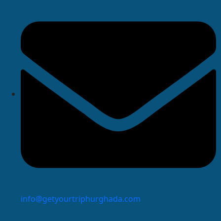
info@getyourtriphurghada.com