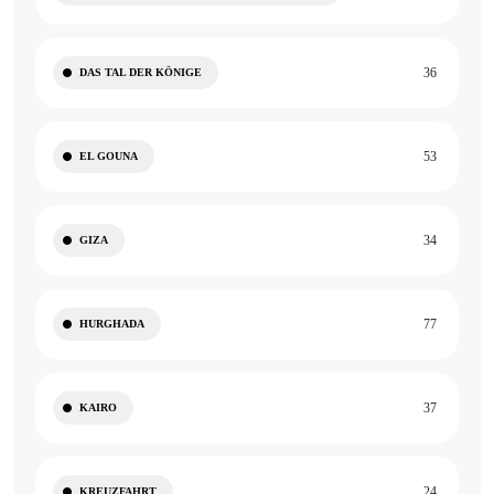
36
DAS TAL DER KÖNIGE
53
EL GOUNA
34
GIZA
77
HURGHADA
37
KAIRO
24
KREUZFAHRT