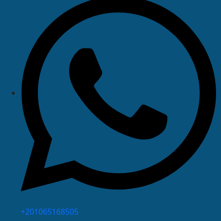
⁦+201065168505