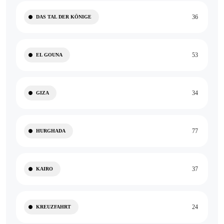
36
DAS TAL DER KÖNIGE
53
EL GOUNA
34
GIZA
77
HURGHADA
37
KAIRO
24
KREUZFAHRT