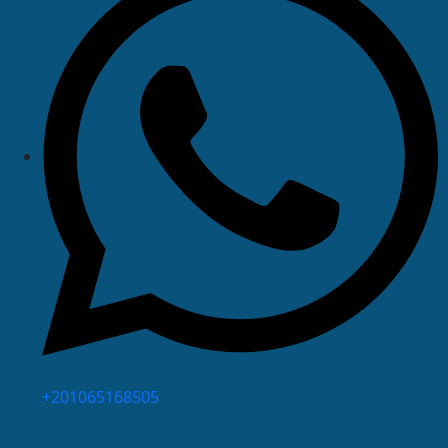
⁦+201065168505