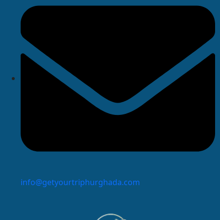
info@getyourtriphurghada.com