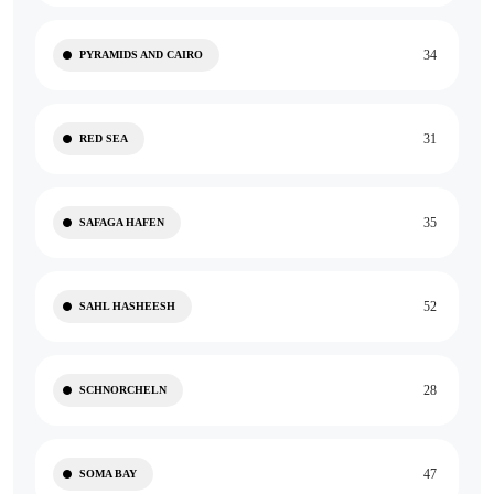
34
PYRAMIDS AND CAIRO
31
RED SEA
35
SAFAGA HAFEN
52
SAHL HASHEESH
28
SCHNORCHELN
47
SOMA BAY