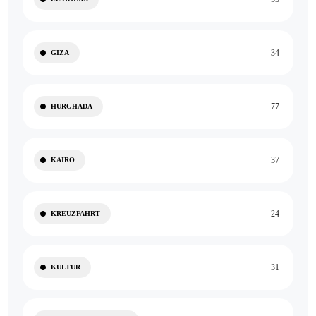
34
GIZA
77
HURGHADA
37
KAIRO
24
KREUZFAHRT
31
KULTUR