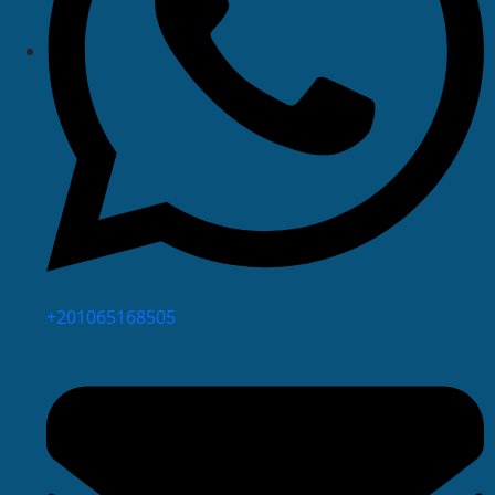
⁦+201065168505