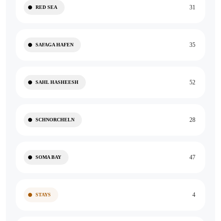
31
RED SEA
35
SAFAGA HAFEN
52
SAHL HASHEESH
28
SCHNORCHELN
47
SOMA BAY
4
STAYS