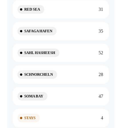
31
RED SEA
35
SAFAGA HAFEN
52
SAHL HASHEESH
28
SCHNORCHELN
47
SOMA BAY
4
STAYS