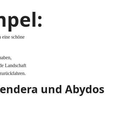
pel:
n eine schöne
haben,
nde Landschaft
zurückfahren.
Dendera und Abydos