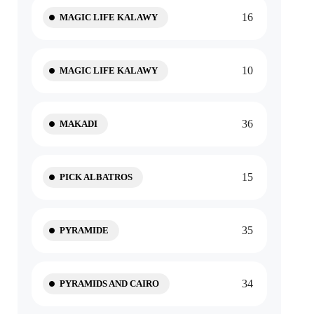
16
MAGIC LIFE KALAWY
10
MAGIC LIFE KALAWY
36
MAKADI
15
PICK ALBATROS
35
PYRAMIDE
34
PYRAMIDS AND CAIRO