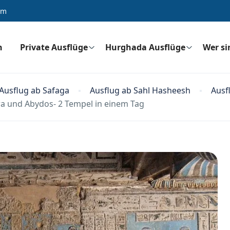
om
n
Private Ausflüge
Hurghada Ausflüge
Wer si
Ausflug ab Safaga
Ausflug ab Sahl Hasheesh
Ausf
a und Abydos- 2 Tempel in einem Tag