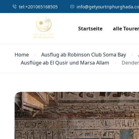
tel:⁦⁦+201065168505
info@getyourtriphurghada.c
Startseite
alle Toure
Home
Ausflug ab Robinson Club Soma Bay
Ausflüge ab El Qusir und Marsa Allam
Dender