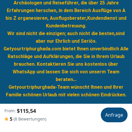
Archäologen und Reiseführer, die über 25 Jahre
Erfahrungen herschen, in dem Bereich Ausflüge von A
bis Z organesieren, Ausflugsberater,Kundendienst und
Kundenbetreuung.
Wir sind nicht die einzigen; auch nicht die besten,sind
aber nur Ehrlich und Seriös.
Getyourtriphurghada.com bietet Ihnen unverbindlich Alle
Ratschläge und Aufklärungen, die Sie in Ihrem Urlaub
brauchen. Kontaktieren Sie uns kostenlos über
WhatsApp und lassen Sie sich von unserm Team
beraten…
Getyourtriphurghada-Team wünscht Ihnen und Ihrer
Familie schönen Urlaub mit vielen schönen Eindrücken.
$115,54
From:
Anfrage
5
(8 Bewertungen)
© Copyright Get your trip hurghada 2025 - developed by