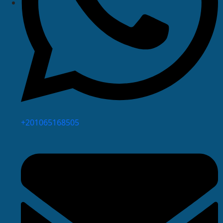
⁦+201065168505