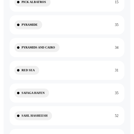
15
PICK ALBATROS
35
PYRAMIDE
34
PYRAMIDS AND CAIRO
31
RED SEA
35
SAFAGA HAFEN
52
SAHL HASHEESH