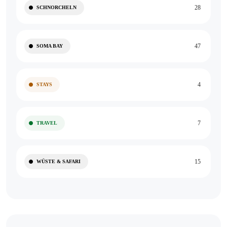
28
SCHNORCHELN
47
SOMA BAY
4
STAYS
7
TRAVEL
15
WÜSTE & SAFARI