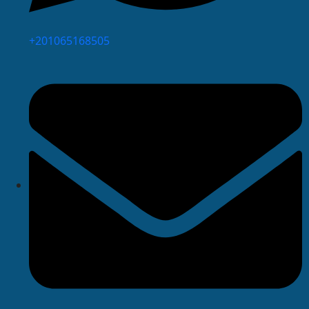
⁦+201065168505