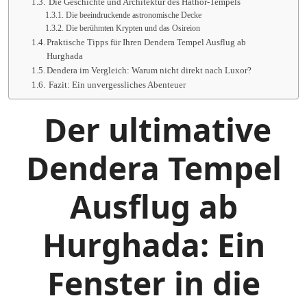
Die Geschichte und Architektur des Hathor-Tempels
Die beeindruckende astronomische Decke
Die berühmten Krypten und das Osireion
Praktische Tipps für Ihren Dendera Tempel Ausflug ab
Hurghada
Dendera im Vergleich: Warum nicht direkt nach Luxor?
Fazit: Ein unvergessliches Abenteuer
Der ultimative
Dendera Tempel
Ausflug ab
Hurghada: Ein
Fenster in die