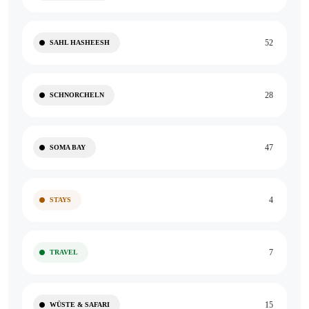
52
SAHL HASHEESH
28
SCHNORCHELN
47
SOMA BAY
4
STAYS
7
TRAVEL
15
WÜSTE & SAFARI