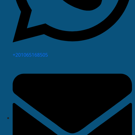
⁦+201065168505