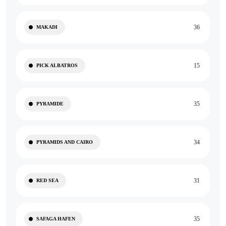
36
MAKADI
15
PICK ALBATROS
35
PYRAMIDE
34
PYRAMIDS AND CAIRO
31
RED SEA
35
SAFAGA HAFEN